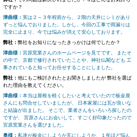
ですか？
津曲様：
実は２～３年程前から、２階の天井にシミがあり
ずっと悩んでおりました。しかし、今回の工事で雨漏りは
完全に止まり、今では悩みが消えて安心しております。
弊社：
弊社をお知りになったきっかけは何でしたか？
津曲様：
宮原窯業さんのホームページを見てです。 またそ
の中で、京都で修行されていたことや、神社仏閣なども 工
事されていると知ってお任せすることにしました。
弊社：
他にもご検討されたとお聞きしましたが 弊社を選ば
れた理由を教えてください。
津曲様：
本当は屋根を軽くしたいと考えていたので板金屋
さんにも問合せしていましたが、 日本家屋には瓦が良いな
と結論が出ました。 そこで、業者さんをいろいろ探したの
ですが、 宮原さんにお会いして、すごく好印象だったので
宮原窯業さんを選びました。
奥様：
私達が板金にしようか瓦にしようか、１年ほど悩ん