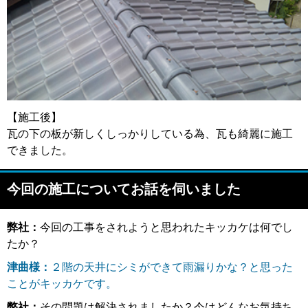
【施工後】
瓦の下の板が新しくしっかりしている為、瓦も綺麗に施工
できました。
今回の施工についてお話を伺いました
弊社：
今回の工事をされようと思われたキッカケは何でし
たか？
津曲様：
２階の天井にシミができて雨漏りかな？と思った
ことがキッカケです。
弊社：
その問題は解決されましたか？今はどんなお気持ち