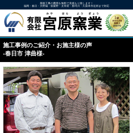
屋根工事の費用を無料で見積もり致します！
福岡・春日・大野城・筑紫野・太宰府・那珂川・久留米市近郊まで対応
施工事例のご紹介・お施主様の声
-春日市 津曲様-