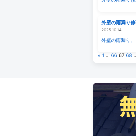
外壁の雨漏り修
2025.10.14
外壁の雨漏り、
投
«
1
…
66
67
68
稿
の
ペ
ー
ジ
送
り